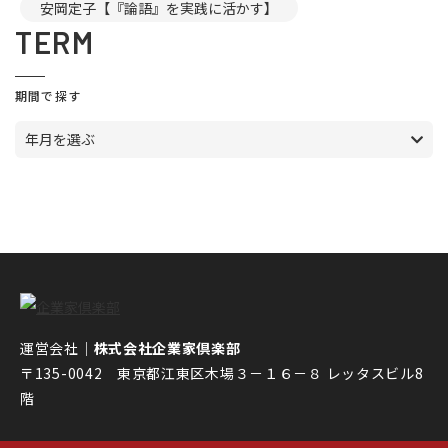
安岡定子【『論語』を実践に活かす】
TERM
期間で探す
年月を選ぶ
運営会社｜
株式会社企業家倶楽部
〒135-0042 東京都江東区木場３－１６－８ レッタスビル8
階