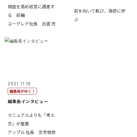
視座を高め経営に邁進す
前を向いて転び、貪欲に学
る 前編
ぶ
ユーグレナ社長 出雲 充
2021.11.16
編集長がゆく！
編集長インタビュー
マニュアルよりも「考え
方」が重要
アップル 社長 文字放想