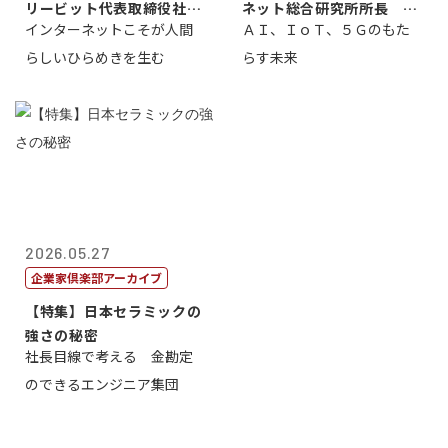
リービット代表取締役社長
ネット総合研究所所長 ブ
インターネットこそが人間
ＡＩ、ＩｏＴ、５Ｇのもた
ＣＥＯ 石田...
ロードバンド...
らしいひらめきを生む
らす未来
2026.05.27
企業家倶楽部アーカイブ
【特集】日本セラミックの
強さの秘密
社長目線で考える 金勘定
のできるエンジニア集団