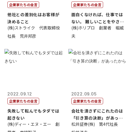
企業家たちの金言
企業家たちの金言
他社との差別化はお客様が
面白くなければ、仕事では
決めること
ない。 難しいことをやさし
(株)ストライク 代表取締役
(株)ホリプロ 創業者 堀威
く。やさし...
社長 荒井邦彦
夫
2022.09.12
2022.09.05
企業家たちの金言
企業家たちの金言
失敗して転んでもタダでは
会社を潰さずにこれたのは
起きない
「引き算の決断」があった
(株)ディー・エヌ・エー 創
松井証券(株) 第4代社長
から