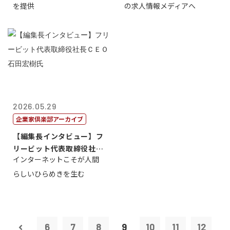
を提供
の求人情報メディアへ
2026.05.29
企業家倶楽部アーカイブ
【編集長インタビュー】フ
リービット代表取締役社長
インターネットこそが人間
ＣＥＯ 石田...
らしいひらめきを生む
6
7
8
9
10
11
12