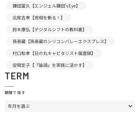
鎌田富久【エンジェル鎌田’sEye】
北尾吉孝【世相を斬る！】
鈴木康弘【デジタルシフトの教科書】
孫泰蔵【孫泰蔵のシリコンバレーエクスプレス】
村口和孝【日の丸キャピタリスト風雲録】
安岡定子【『論語』を実践に活かす】
TERM
期間で探す
年月を選ぶ