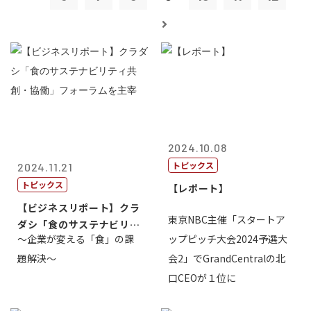
2024.10.08
トピックス
2024.11.21
トピックス
【レポート】
【ビジネスリポート】クラ
東京NBC主催「スタートア
ダシ「食のサステナビリテ
～企業が変える「食」の課
ップピッチ大会2024予選大
ィ共創・協働...
題解決～
会2」でGrandCentralの北
口CEOが１位に