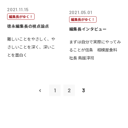
2021.11.15
2021.05.01
編集長がゆく！
編集長がゆく！
徳永編集長の視点論点
編集長インタビュー
難しいことをやさしく、や
まずは自分で実際にやってみ
さしいことを深く、深いこ
ることが信条 相模屋食料
とを面白く
社長 鳥越淳司
1
2
3