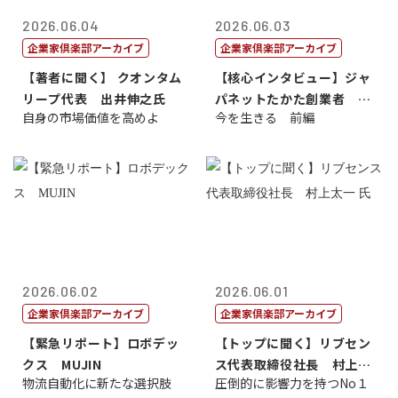
2026.06.04
2026.06.03
企業家倶楽部アーカイブ
企業家倶楽部アーカイブ
【著者に聞く】 クオンタム
【核心インタビュー】ジャ
リープ代表 出井伸之氏
パネットたかた創業者 髙
自身の市場価値を高めよ
今を生きる 前編
田 明氏
2026.06.02
2026.06.01
企業家倶楽部アーカイブ
企業家倶楽部アーカイブ
【緊急リポート】ロボデッ
【トップに聞く】リブセン
クス MUJIN
ス代表取締役社長 村上太
物流自動化に新たな選択肢
圧倒的に影響力を持つNo１
一 氏