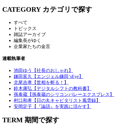
CATEGORY
カテゴリで探す
すべて
トピックス
雑誌アーカイブ
編集長がゆく
企業家たちの金言
連載執筆者
池田ゆう【社長のおしゃれ】
鎌田富久【エンジェル鎌田’sEye】
北尾吉孝【世相を斬る！】
鈴木康弘【デジタルシフトの教科書】
孫泰蔵【孫泰蔵のシリコンバレーエクスプレス】
村口和孝【日の丸キャピタリスト風雲録】
安岡定子【『論語』を実践に活かす】
TERM
期間で探す