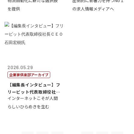
物流自動化に新たな選択肢
圧倒的に影響力を持つNo１
一 氏
を提供
の求人情報メディアへ
2026.05.29
企業家倶楽部アーカイブ
【編集長インタビュー】フ
リービット代表取締役社長
インターネットこそが人間
ＣＥＯ 石田...
らしいひらめきを生む