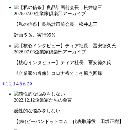
2026.07.09
企業家倶楽部アーカイブ
【私の信条】良品計画前会長 松井忠三
計画５％、実行95％
2026.07.03
企業家倶楽部アーカイブ
【核心インタビュー】ティア社長 冨安徳久氏
《企業家の肖像》コロナ禍でこそ原点回帰
1
2
3
4
5
6
7
2022.12.12
企業家たちの金言
感性的な悩みをしない
【(株)ピーバンドットコム 代表取締役 田坂正樹】