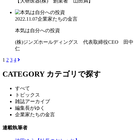
【大研医器(株) 創業者 山田満】
2022.11.07
企業家たちの金言
本気は自分への投資
(株)ジンズホールディングス 代表取締役CEO 田中
仁
1
2
3
4
CATEGORY
カテゴリで探す
すべて
トピックス
雑誌アーカイブ
編集長がゆく
企業家たちの金言
連載執筆者