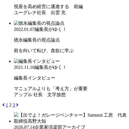
視座を高め経営に邁進する 前編
ユーグレナ社長 出雲 充
2022.01.07
編集長がゆく！
徳永編集長の視点論点
前を向いて転び、貪欲に学ぶ
2021.11.16
編集長がゆく！
編集長インタビュー
マニュアルよりも「考え方」が重要
アップル 社長 文字放想
1
2
3
2026.07.14
企業家倶楽部アーカイブ