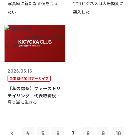
写真館に新たな価値を与え
宇宙ビジネスは大転換期に
たい
突入した
2026.06.16
企業家倶楽部アーカイブ
【私の信条】ファーストリ
テイリング 代表取締役会
真っ当に生きる
長兼社長 柳...
4
5
6
7
8
9
10