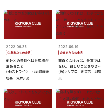
2022.09.26
2022.09.19
企業家たちの金言
企業家たちの金言
他社との差別化はお客様が
面白くなければ、仕事では
決めること
ない。 難しいことをやさし
(株)ストライク 代表取締役
(株)ホリプロ 創業者 堀威
く。やさし...
社長 荒井邦彦
夫