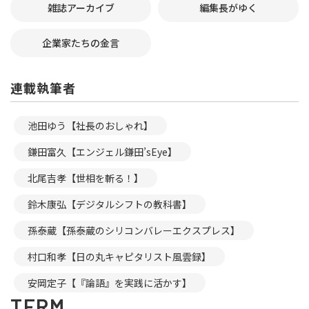
雑誌アーカイブ
編集長がゆく
企業家たちの金言
連載執筆者
池田ゆう【社長のおしゃれ】
鎌田富久【エンジェル鎌田’sEye】
北尾吉孝【世相を斬る！】
鈴木康弘【デジタルシフトの教科書】
孫泰蔵【孫泰蔵のシリコンバレーエクスプレス】
村口和孝【日の丸キャピタリスト風雲録】
安岡定子【『論語』を実践に活かす】
TERM