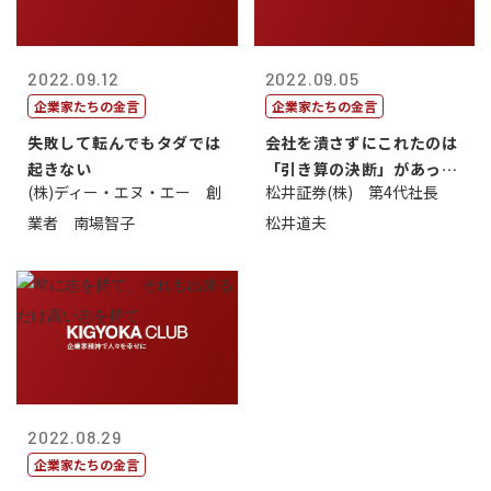
2022.09.12
2022.09.05
企業家たちの金言
企業家たちの金言
失敗して転んでもタダでは
会社を潰さずにこれたのは
起きない
「引き算の決断」があった
(株)ディー・エヌ・エー 創
松井証券(株) 第4代社長
から
業者 南場智子
松井道夫
2022.08.29
企業家たちの金言