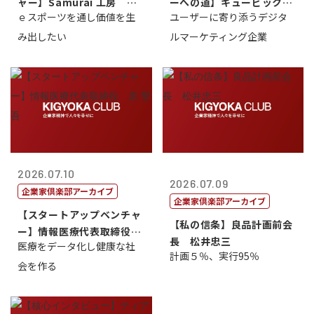
ャー】Samurai 工房 代
ーへの道】キュービック代
ｅスポーツを通し価値を生
ユーザーに寄り添うデジタ
表取締...
表取締役CE...
み出したい
ルマーケティング企業
2026.07.10
2026.07.09
企業家倶楽部アーカイブ
企業家倶楽部アーカイブ
【スタートアップベンチャ
【私の信条】良品計画前会
ー】情報医療代表取締役
長 松井忠三
医療をデータ化し健康な社
原 聖吾
計画５％、実行95％
会を作る