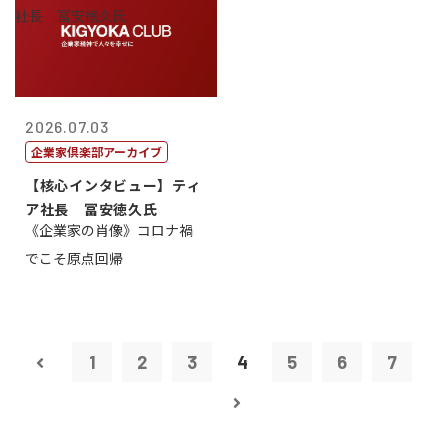
2026.07.03
企業家倶楽部アーカイブ
【核心インタビュー】ティ
ア社長 冨安徳久氏
《企業家の肖像》コロナ禍
でこそ原点回帰
1
2
3
4
5
6
7