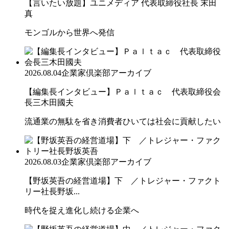
【言いたい放題】ユニメディア 代表取締役社長 末田
真
モンゴルから世界へ発信
2026.08.04
企業家倶楽部アーカイブ
【編集長インタビュー】Ｐａｌｔａｃ 代表取締役会
長三木田國夫
流通業の無駄を省き消費者ひいては社会に貢献したい
2026.08.03
企業家倶楽部アーカイブ
【野坂英吾の経営道場】下 ／トレジャー・ファクト
リー社長野坂...
時代を捉え進化し続ける企業へ