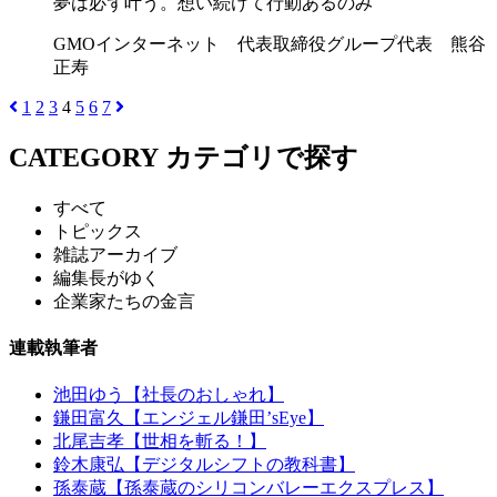
夢は必ず叶う。想い続けて行動あるのみ
GMOインターネット 代表取締役グループ代表 熊谷
正寿
1
2
3
4
5
6
7
CATEGORY
カテゴリで探す
すべて
トピックス
雑誌アーカイブ
編集長がゆく
企業家たちの金言
連載執筆者
池田ゆう【社長のおしゃれ】
鎌田富久【エンジェル鎌田’sEye】
北尾吉孝【世相を斬る！】
鈴木康弘【デジタルシフトの教科書】
孫泰蔵【孫泰蔵のシリコンバレーエクスプレス】