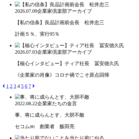
2026.07.09
企業家倶楽部アーカイブ
【私の信条】良品計画前会長 松井忠三
計画５％、実行95％
2026.07.03
企業家倶楽部アーカイブ
【核心インタビュー】ティア社長 冨安徳久氏
《企業家の肖像》コロナ禍でこそ原点回帰
1
2
3
4
5
6
7
2022.08.22
企業家たちの金言
事、将に成らんとす、大胆不敵
セコム㈱ 創業者 飯田亮