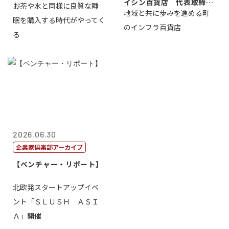
イシン百貨店 代表取締役
お茶や水と同様に良質な睡
地域と共に歩みを進める町
社長 西山 ...
眠を購入する時代がやってく
のインフラ百貨店
る
2026.06.30
企業家倶楽部アーカイブ
【ベンチャー・リポート】
北欧発スタートアップイベ
ント「ＳＬＵＳＨ ＡＳＩ
Ａ」開催