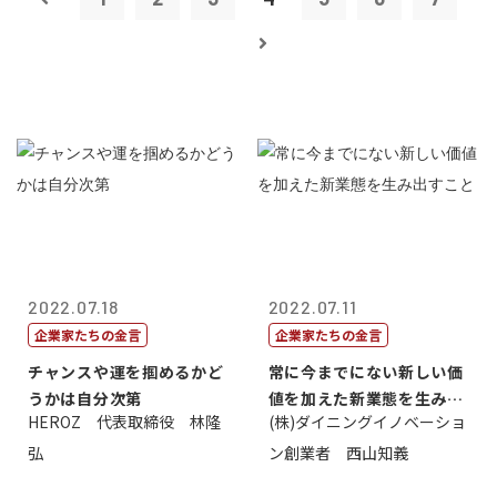
2022.07.18
2022.07.11
企業家たちの金言
企業家たちの金言
チャンスや運を掴めるかど
常に今までにない新しい価
うかは自分次第
値を加えた新業態を生み出
HEROZ 代表取締役 林隆
(株)ダイニングイノベーショ
すこと
弘
ン創業者 西山知義