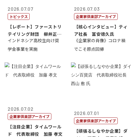
2026.07.07
2026.07.03
トピックス
企業家倶楽部アーカイブ
【レポート】ファーストリ
【核心インタビュー】ティ
テイリング財団 柳井正
ア社長 冨安徳久氏
インドネシア高校生向け奨
《企業家の肖像》コロナ禍
理事長
学金事業を実施
でこそ原点回帰
2026.07.02
2026.07.01
企業家倶楽部アーカイブ
企業家倶楽部アーカイブ
【注目企業】タイムワール
【頑張るしなやか企業】ダ
ド 代表取締役 加藤 孝文