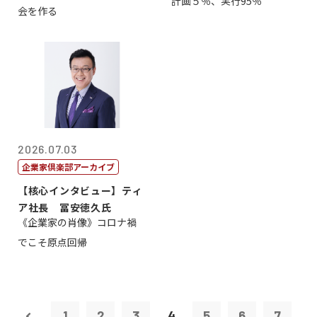
計画５％、実行95％
会を作る
2026.07.03
企業家倶楽部アーカイブ
【核心インタビュー】ティ
ア社長 冨安徳久氏
《企業家の肖像》コロナ禍
でこそ原点回帰
1
2
3
4
5
6
7