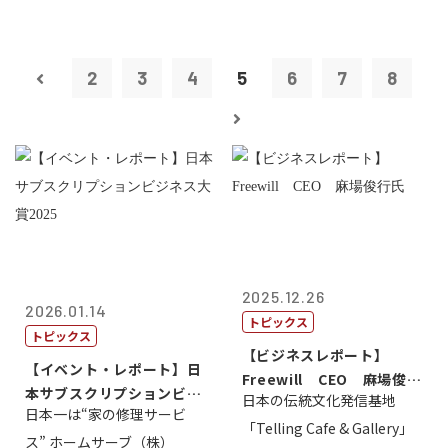
2
3
4
5
6
7
8
2025.12.26
2026.01.14
トピックス
トピックス
【ビジネスレポート】
【イベント・レポート】日
Freewill CEO 麻場俊行
本サブスクリプションビジ
日本の伝統文化発信基地
氏
日本一は“家の修理サービ
ネス大賞20...
「Telling Cafe & Gallery」
ス” ホームサーブ（株）