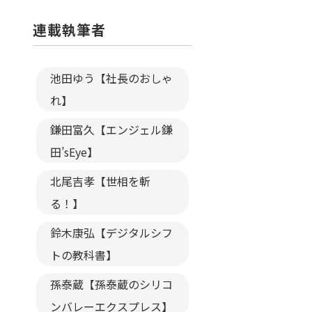
連載執筆者
池田ゆう【社長のおしゃ
れ】
鎌田富久【エンジェル鎌
田’sEye】
北尾吉孝【世相を斬
る！】
鈴木康弘【デジタルシフ
トの教科書】
孫泰蔵【孫泰蔵のシリコ
ンバレーエクスプレス】