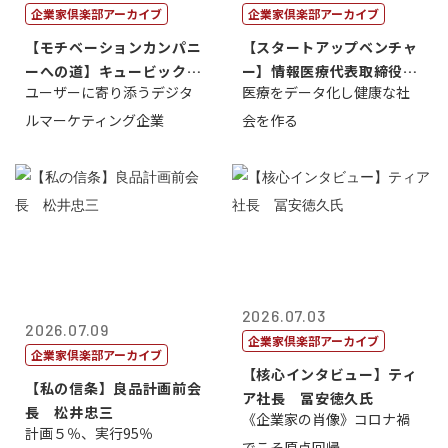
企業家倶楽部アーカイブ
企業家倶楽部アーカイブ
【モチベーションカンパニ
【スタートアップベンチャ
ーへの道】キュービック代
ー】情報医療代表取締役
ユーザーに寄り添うデジタ
医療をデータ化し健康な社
表取締役CE...
原 聖吾
ルマーケティング企業
会を作る
2026.07.03
2026.07.09
企業家倶楽部アーカイブ
企業家倶楽部アーカイブ
【核心インタビュー】ティ
【私の信条】良品計画前会
ア社長 冨安徳久氏
長 松井忠三
《企業家の肖像》コロナ禍
計画５％、実行95％
でこそ原点回帰