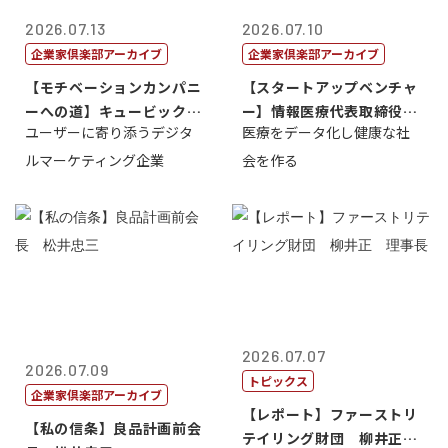
2026.07.13
2026.07.10
企業家倶楽部アーカイブ
企業家倶楽部アーカイブ
【モチベーションカンパニ
【スタートアップベンチャ
ーへの道】キュービック代
ー】情報医療代表取締役
ユーザーに寄り添うデジタ
医療をデータ化し健康な社
表取締役CE...
原 聖吾
ルマーケティング企業
会を作る
2026.07.07
2026.07.09
トピックス
企業家倶楽部アーカイブ
【レポート】ファーストリ
【私の信条】良品計画前会
テイリング財団 柳井正