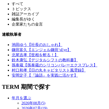
すべて
トピックス
雑誌アーカイブ
編集長がゆく
企業家たちの金言
連載執筆者
池田ゆう【社長のおしゃれ】
鎌田富久【エンジェル鎌田’sEye】
北尾吉孝【世相を斬る！】
鈴木康弘【デジタルシフトの教科書】
孫泰蔵【孫泰蔵のシリコンバレーエクスプレス】
村口和孝【日の丸キャピタリスト風雲録】
安岡定子【『論語』を実践に活かす】
TERM
期間で探す
年月を選ぶ
2026年08月(5)
2026年07月(19)