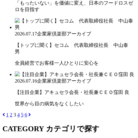
「もったいない」を価値に変え、日本のフードロスゼ
ロを目指す
2026.07.17
企業家倶楽部アーカイブ
【トップに聞く】セコム 代表取締役社長 中山泰
男
全員経営でお客様一人ひとりに安心を
2026.07.16
企業家倶楽部アーカイブ
【注目企業】アキュセラ会長・社長兼ＣＥＯ窪田 良
世界から目の病気をなくしたい
1
2
3
4
5
6
CATEGORY
カテゴリで探す