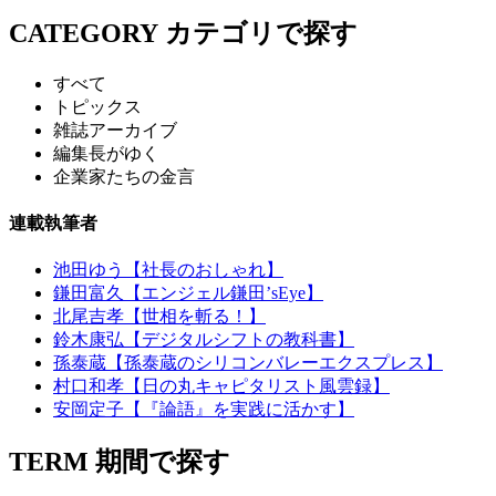
CATEGORY
カテゴリで探す
すべて
トピックス
雑誌アーカイブ
編集長がゆく
企業家たちの金言
連載執筆者
池田ゆう【社長のおしゃれ】
鎌田富久【エンジェル鎌田’sEye】
北尾吉孝【世相を斬る！】
鈴木康弘【デジタルシフトの教科書】
孫泰蔵【孫泰蔵のシリコンバレーエクスプレス】
村口和孝【日の丸キャピタリスト風雲録】
安岡定子【『論語』を実践に活かす】
TERM
期間で探す