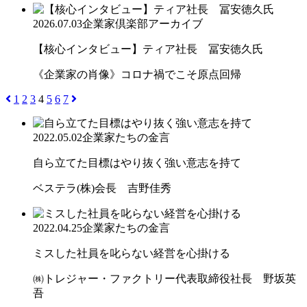
2026.07.03
企業家倶楽部アーカイブ
【核心インタビュー】ティア社長 冨安徳久氏
《企業家の肖像》コロナ禍でこそ原点回帰
1
2
3
4
5
6
7
2022.05.02
企業家たちの金言
自ら立てた目標はやり抜く強い意志を持て
ベステラ(株)会長 吉野佳秀
2022.04.25
企業家たちの金言
ミスした社員を叱らない経営を心掛ける
㈱トレジャー・ファクトリー代表取締役社長 野坂英
吾