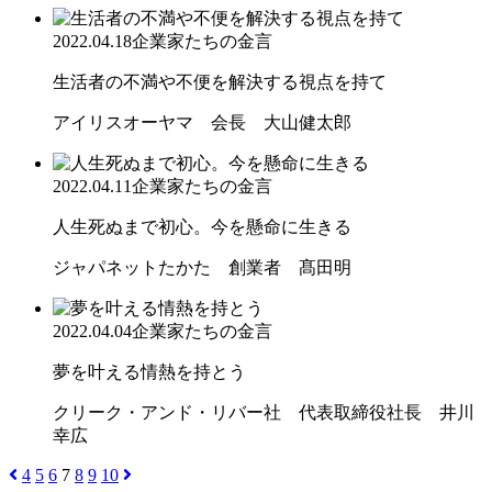
2022.04.18
企業家たちの金言
生活者の不満や不便を解決する視点を持て
アイリスオーヤマ 会長 大山健太郎
2022.04.11
企業家たちの金言
人生死ぬまで初心。今を懸命に生きる
ジャパネットたかた 創業者 髙田明
2022.04.04
企業家たちの金言
夢を叶える情熱を持とう
クリーク・アンド・リバー社 代表取締役社長 井川
幸広
4
5
6
7
8
9
10