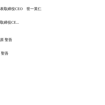
役CE...
 聖吾