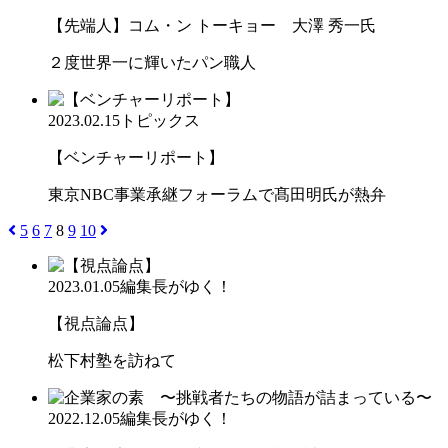
【先端人】コム・ン トーキョー 大澤 秀一氏
２度世界一に輝いたパン職人
2023.02.15
トピックス
【ベンチャーリポート】
東京NBC事業承継フォーラムで髙田明氏が熱弁
5
6
7
8
9
10
2023.01.05
編集長がゆく！
【視点論点】
松下村塾を訪ねて
2022.12.05
編集長がゆく！