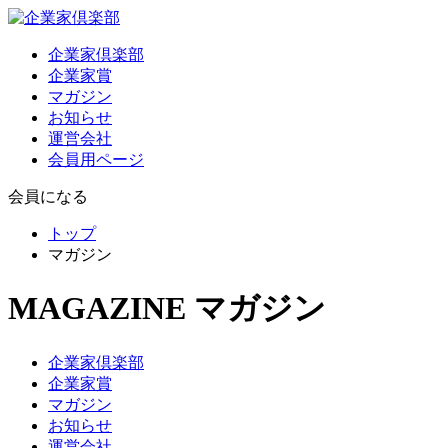
企業家倶楽部
企業家賞
マガジン
お知らせ
運営会社
会員用ページ
会員になる
トップ
マガジン
MAGAZINE
マガジン
企業家倶楽部
企業家賞
マガジン
お知らせ
運営会社