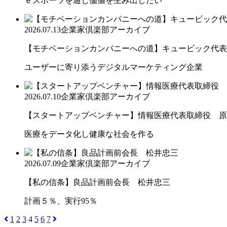
ｅスポーツを通し価値を生み出したい
2026.07.13
企業家倶楽部アーカイブ
【モチベーションカンパニーへの道】キュービック代表取締
ユーザーに寄り添うデジタルマーケティング企業
2026.07.10
企業家倶楽部アーカイブ
【スタートアップベンチャー】情報医療代表取締役 原
医療をデータ化し健康な社会を作る
2026.07.09
企業家倶楽部アーカイブ
【私の信条】良品計画前会長 松井忠三
計画５％、実行95％
1
2
3
4
5
6
7