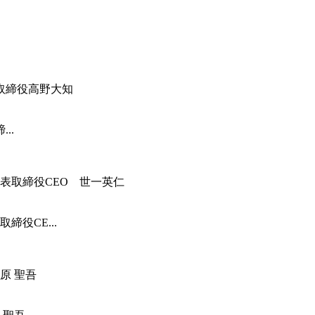
..
役CE...