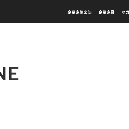
企業家倶楽部
企業家賞
マ
NE