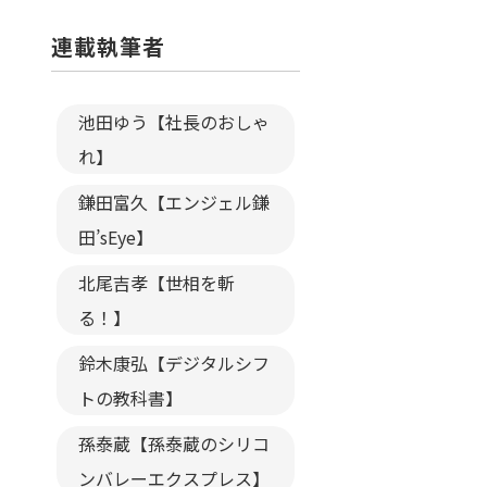
連載執筆者
池田ゆう【社長のおしゃ
れ】
鎌田富久【エンジェル鎌
田’sEye】
北尾吉孝【世相を斬
る！】
鈴木康弘【デジタルシフ
トの教科書】
孫泰蔵【孫泰蔵のシリコ
ンバレーエクスプレス】