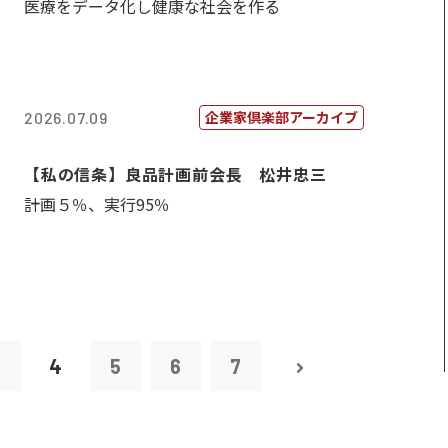
医療をデータ化し健康な社会を作る
企業家倶楽部アーカイブ
2026.07.09
【私の信条】良品計画前会長 松井忠三
計画５％、実行95％
3
4
5
6
7