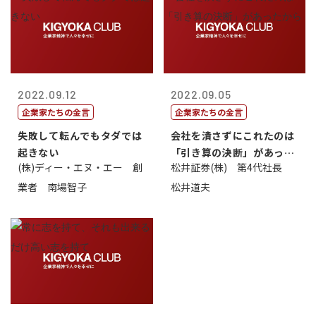
2022.09.12
2022.09.05
企業家たちの金言
企業家たちの金言
失敗して転んでもタダでは
会社を潰さずにこれたのは
起きない
「引き算の決断」があった
(株)ディー・エヌ・エー 創
松井証券(株) 第4代社長
から
業者 南場智子
松井道夫