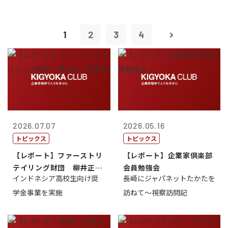
1
2
3
4
2026.07.07
2026.05.16
トピックス
トピックス
【レポート】ファーストリ
【レポート】企業家倶楽部
テイリング財団 柳井正
会員勉強会
インドネシア高校生向け奨
長崎にジャパネットたかたを
理事長
学金事業を実施
訪ねて～視察訪問記