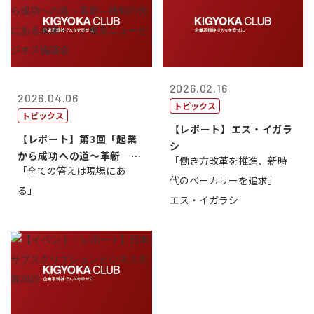
2026.02.16
2026.04.06
トピックス
トピックス
【レポート】エス・イガラ
【レポート】第3回「起業
シ
から成功への道～革新―挑
「働き方改革を推進、新時
「全ての答えは現場にあ
戦の先にある...
代のベーカリーを追求」
る」
エス・イガラシ