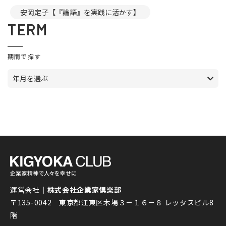
安岡定子【『論語』を実践に活かす】
TERM
期間で探す
年月を選ぶ
運営会社｜
株式会社企業家倶楽部
〒135-0042 東京都江東区木場３－１６－８ レッタスビル8
階