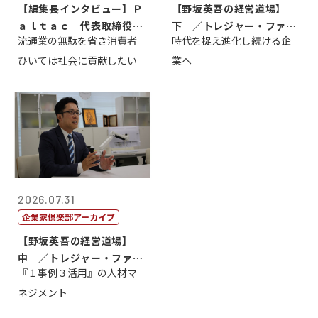
【編集長インタビュー】Ｐ
【野坂英吾の経営道場】
ａｌｔａｃ 代表取締役会
下 ／トレジャー・ファク
流通業の無駄を省き消費者
時代を捉え進化し続ける企
長三木田國夫
トリー社長野坂...
ひいては社会に貢献したい
業へ
2026.07.31
企業家倶楽部アーカイブ
【野坂英吾の経営道場】
中 ／トレジャー・ファク
『１事例３活用』の人材マ
トリー社長野坂...
ネジメント