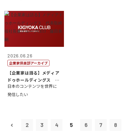
2026.06.26
企業家倶楽部アーカイブ
【企業家は語る】メディア
ドゥホールディングス 代
日本のコンテンツを世界に
表取締役社長...
発信したい
2
3
4
5
6
7
8