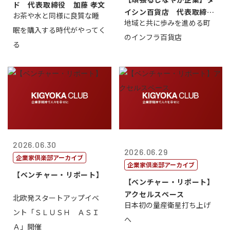
ド 代表取締役 加藤 孝文
イシン百貨店 代表取締役
お茶や水と同様に良質な睡
地域と共に歩みを進める町
社長 西山 ...
眠を購入する時代がやってく
のインフラ百貨店
る
2026.06.30
2026.06.29
企業家倶楽部アーカイブ
企業家倶楽部アーカイブ
【ベンチャー・リポート】
【ベンチャー・リポート】
アクセルスペース
北欧発スタートアップイベ
日本初の量産衛星打ち上げ
ント「ＳＬＵＳＨ ＡＳＩ
へ
Ａ」開催