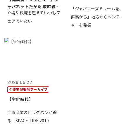
ャパネットたかた 取締役副
「ジャパニーズドリームを、
立場や役職を超えていつもフ
社長髙田旭...
群馬から」地方からベンチ
ェアでいたい
ャーを発掘
2026.05.22
企業家倶楽部アーカイブ
【宇宙時代】
宇宙産業のビッグバンが迫
る SPACE TIDE 2019