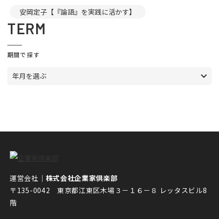
安岡定子【『論語』を実践に活かす】
TERM
期間で探す
年月を選ぶ
運営会社｜
株式会社企業家倶楽部
〒135-0042 東京都江東区木場３－１６－８ レッタスビル8
階