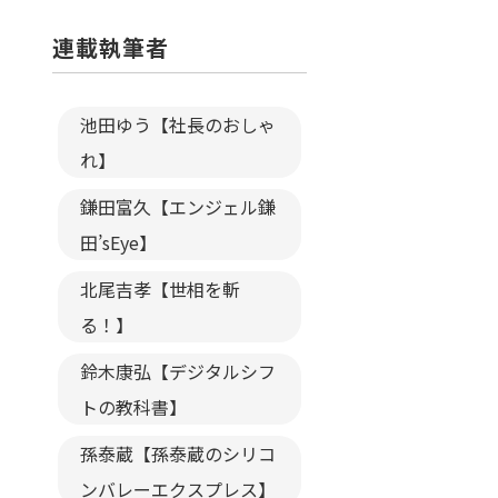
連載執筆者
池田ゆう【社長のおしゃ
れ】
鎌田富久【エンジェル鎌
田’sEye】
北尾吉孝【世相を斬
る！】
鈴木康弘【デジタルシフ
トの教科書】
孫泰蔵【孫泰蔵のシリコ
ンバレーエクスプレス】