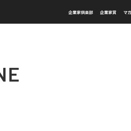
企業家倶楽部
企業家賞
マ
NE