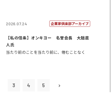
企業家倶楽部アーカイブ
2026.07.24
【私の信条】オンキヨー 名誉会長 大朏直
人氏
当たり前のことを当たり前に、倦むことなく
2
3
4
5