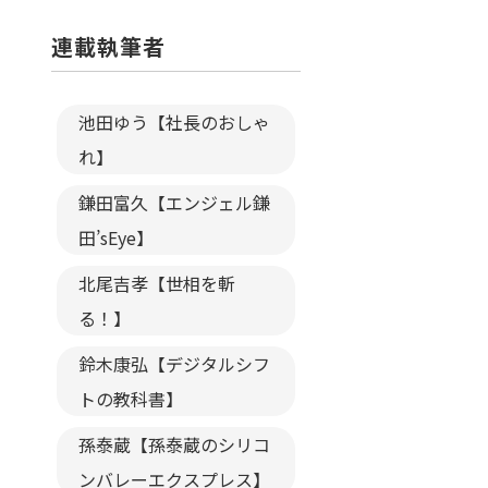
連載執筆者
池田ゆう【社長のおしゃ
れ】
鎌田富久【エンジェル鎌
田’sEye】
北尾吉孝【世相を斬
る！】
鈴木康弘【デジタルシフ
トの教科書】
孫泰蔵【孫泰蔵のシリコ
ンバレーエクスプレス】