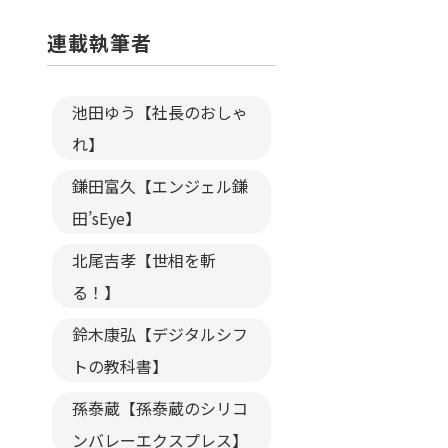
連載執筆者
池田ゆう【社長のおしゃ
れ】
鎌田富久【エンジェル鎌
田’sEye】
北尾吉孝【世相を斬
る！】
鈴木康弘【デジタルシフ
トの教科書】
孫泰蔵【孫泰蔵のシリコ
ンバレーエクスプレス】