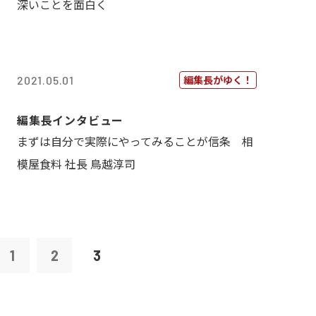
深いことを面白く
編集長がゆく！
2021.05.01
編集長インタビュー
まずは自分で実際にやってみることが信条 相
模屋食料 社長 鳥越淳司
1
2
3