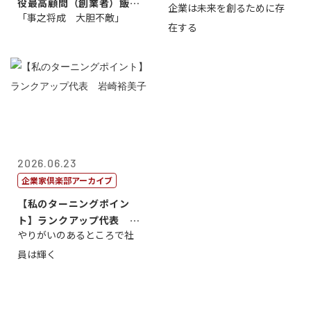
役最高顧問（創業者）飯田
企業は未来を創るために存
藤...
「事之将成 大胆不敵」
亮
在する
2026.06.23
企業家倶楽部アーカイブ
【私のターニングポイン
ト】ランクアップ代表 岩
やりがいのあるところで社
崎裕美子
員は輝く