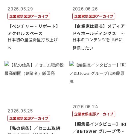
2026.06.29
2026.06.26
企業家倶楽部アーカイブ
企業家倶楽部アーカイブ
【ベンチャー・リポート】
【企業家は語る】メディア
アクセルスペース
ドゥホールディングス 代
日本初の量産衛星打ち上げ
日本のコンテンツを世界に
表取締役社長...
へ
発信したい
2026.06.24
2026.06.25
企業家倶楽部アーカイブ
企業家倶楽部アーカイブ
【編集長インタビュー】IRI
【私の信条】／セコム取締
／BBTower グループ代表