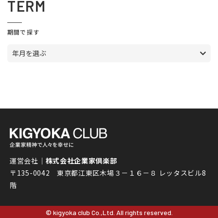
TERM
期間で探す
年月を選ぶ
運営会社｜
株式会社企業家倶楽部
〒135-0042 東京都江東区木場３－１６－８ レッタスビル8
階
© kigyoka club Co.,Ltd. All rights reserved.