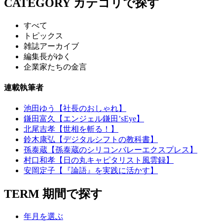
CATEGORY
カテゴリで探す
すべて
トピックス
雑誌アーカイブ
編集長がゆく
企業家たちの金言
連載執筆者
池田ゆう【社長のおしゃれ】
鎌田富久【エンジェル鎌田’sEye】
北尾吉孝【世相を斬る！】
鈴木康弘【デジタルシフトの教科書】
孫泰蔵【孫泰蔵のシリコンバレーエクスプレス】
村口和孝【日の丸キャピタリスト風雲録】
安岡定子【『論語』を実践に活かす】
TERM
期間で探す
年月を選ぶ