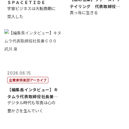
ＳＰＡＣＥＴＩＤＥ
テイリング 代表取締役会
宇宙ビジネスは大転換期に
真っ当に生きる
長兼社長 柳...
突入した
2026.06.15
企業家倶楽部アーカイブ
【編集長インタビュー】キ
タムラ代表取締役社長兼Ｃ
デジタル時代も写真は心の
ＯＯ 武川 ...
豊かさを生んでいく