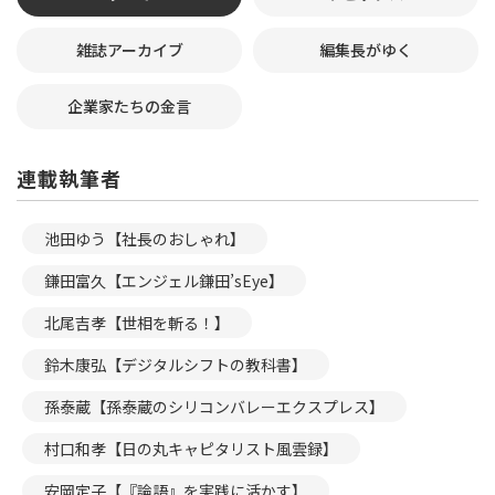
雑誌アーカイブ
編集長がゆく
企業家たちの金言
連載執筆者
池田ゆう【社長のおしゃれ】
鎌田富久【エンジェル鎌田’sEye】
北尾吉孝【世相を斬る！】
鈴木康弘【デジタルシフトの教科書】
孫泰蔵【孫泰蔵のシリコンバレーエクスプレス】
村口和孝【日の丸キャピタリスト風雲録】
安岡定子【『論語』を実践に活かす】