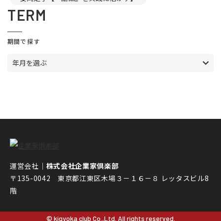
TERM
期間で探す
年月を選ぶ
運営会社｜
株式会社企業家倶楽部
〒135-0042 東京都江東区木場３－１６－８ レッタスビル8
階
© kigyoka club Co.,Ltd. All rights reserved.