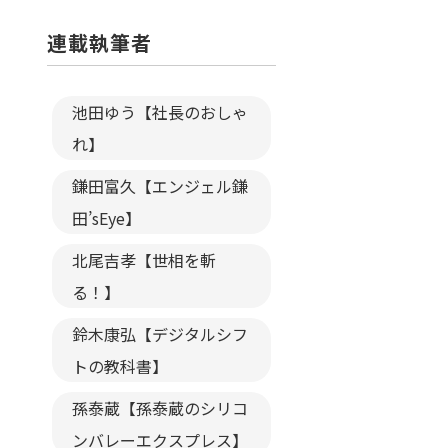
連載執筆者
池田ゆう【社長のおしゃ
れ】
鎌田富久【エンジェル鎌
田’sEye】
北尾吉孝【世相を斬
る！】
鈴木康弘【デジタルシフ
トの教科書】
孫泰蔵【孫泰蔵のシリコ
ンバレーエクスプレス】