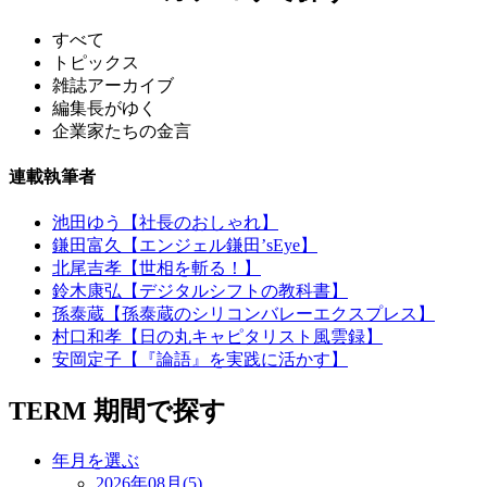
すべて
トピックス
雑誌アーカイブ
編集長がゆく
企業家たちの金言
連載執筆者
池田ゆう【社長のおしゃれ】
鎌田富久【エンジェル鎌田’sEye】
北尾吉孝【世相を斬る！】
鈴木康弘【デジタルシフトの教科書】
孫泰蔵【孫泰蔵のシリコンバレーエクスプレス】
村口和孝【日の丸キャピタリスト風雲録】
安岡定子【『論語』を実践に活かす】
TERM
期間で探す
年月を選ぶ
2026年08月(5)