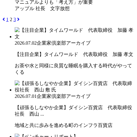
マニュアルよりも「考え方」が重要
アップル 社長 文字放想
1
2
3
2026.07.02
企業家倶楽部アーカイブ
【注目企業】タイムワールド 代表取締役 加藤 孝文
お茶や水と同様に良質な睡眠を購入する時代がやって
くる
2026.07.01
企業家倶楽部アーカイブ
【頑張るしなやか企業】ダイシン百貨店 代表取締役
社長 西山 ...
地域と共に歩みを進める町のインフラ百貨店