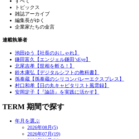
すべて
トピックス
雑誌アーカイブ
編集長がゆく
企業家たちの金言
連載執筆者
池田ゆう【社長のおしゃれ】
鎌田富久【エンジェル鎌田’sEye】
北尾吉孝【世相を斬る！】
鈴木康弘【デジタルシフトの教科書】
孫泰蔵【孫泰蔵のシリコンバレーエクスプレス】
村口和孝【日の丸キャピタリスト風雲録】
安岡定子【『論語』を実践に活かす】
TERM
期間で探す
年月を選ぶ
2026年08月(5)
2026年07月(19)