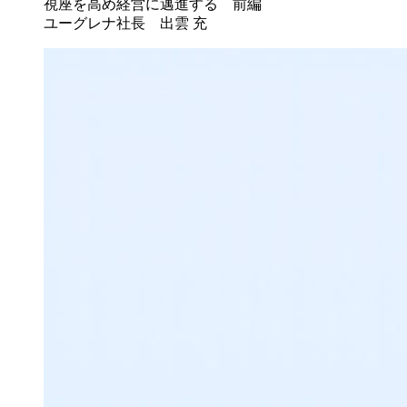
視座を高め経営に邁進する 前編
ユーグレナ社長 出雲 充