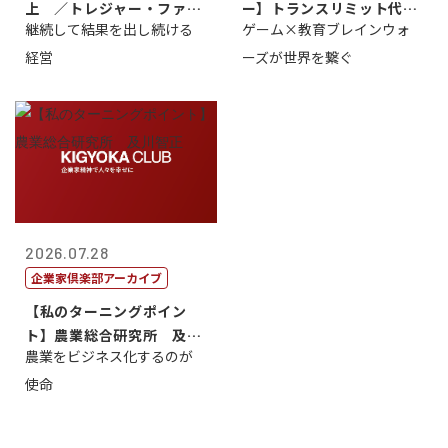
上 ／トレジャー・ファク
ー】トランスリミット代表
継続して結果を出し続ける
ゲーム×教育ブレインウォ
トリー社長野坂...
取締役社長 ...
経営
ーズが世界を繋ぐ
2026.07.28
企業家倶楽部アーカイブ
【私のターニングポイン
ト】農業総合研究所 及川
農業をビジネス化するのが
智正
使命