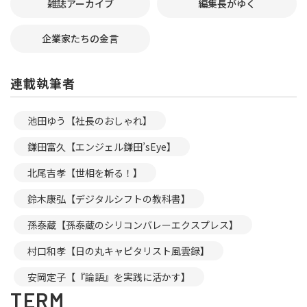
雑誌アーカイブ
編集長がゆく
企業家たちの金言
連載執筆者
池田ゆう【社長のおしゃれ】
鎌田富久【エンジェル鎌田’sEye】
北尾吉孝【世相を斬る！】
鈴木康弘【デジタルシフトの教科書】
孫泰蔵【孫泰蔵のシリコンバレーエクスプレス】
村口和孝【日の丸キャピタリスト風雲録】
安岡定子【『論語』を実践に活かす】
TERM