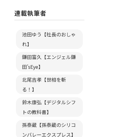
連載執筆者
池田ゆう【社長のおしゃ
れ】
鎌田富久【エンジェル鎌
田’sEye】
北尾吉孝【世相を斬
る！】
鈴木康弘【デジタルシフ
トの教科書】
孫泰蔵【孫泰蔵のシリコ
ンバレーエクスプレス】