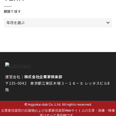
期間で探す
年月を選ぶ
運営会社｜
株式会社企業家倶楽部
〒135-0042 東京都江東区木場３－１６－８ レッタスビル8
階
© kigyoka club Co.,Ltd. All rights reserved.
企業家倶楽部の出版物および企業家倶楽部Webサイト上の文章・画像・映像
等はすべて著作物です。