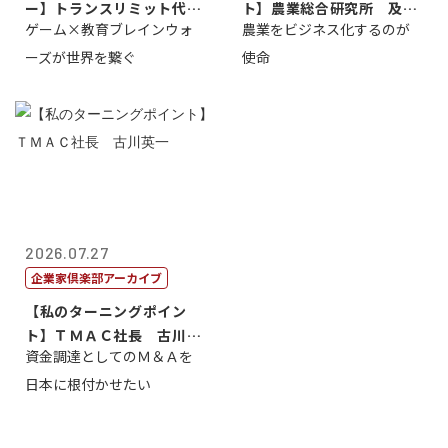
ー】トランスリミット代表
ト】農業総合研究所 及川
ゲーム×教育ブレインウォ
農業をビジネス化するのが
取締役社長 ...
智正
ーズが世界を繋ぐ
使命
2026.07.27
企業家倶楽部アーカイブ
【私のターニングポイン
ト】ＴＭＡＣ社長 古川英
資金調達としてのＭ＆Ａを
一
日本に根付かせたい