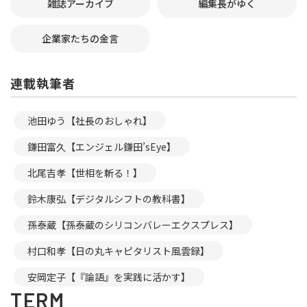
雑誌アーカイブ
編集長がゆく
企業家たちの金言
連載執筆者
池田ゆう【社長のおしゃれ】
鎌田富久【エンジェル鎌田’sEye】
北尾吉孝【世相を斬る！】
鈴木康弘【デジタルシフトの教科書】
孫泰蔵【孫泰蔵のシリコンバレーエクスプレス】
村口和孝【日の丸キャピタリスト風雲録】
安岡定子【『論語』を実践に活かす】
TERM