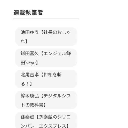
連載執筆者
池田ゆう【社長のおしゃ
れ】
鎌田富久【エンジェル鎌
田’sEye】
北尾吉孝【世相を斬
る！】
鈴木康弘【デジタルシフ
トの教科書】
孫泰蔵【孫泰蔵のシリコ
ンバレーエクスプレス】