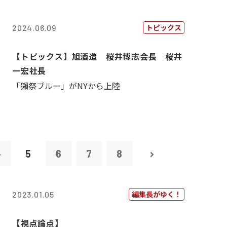
トピックス
2024.06.09
【トピックス】旭酒造 桜井博志会長 桜井
一宏社長
「獺祭ブルー」がNYから上陸
4
5
6
7
8
編集長がゆく！
2023.01.05
【視点論点】