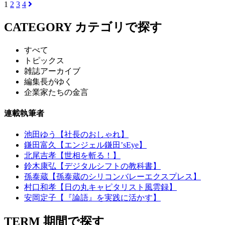
1
2
3
4
CATEGORY
カテゴリで探す
すべて
トピックス
雑誌アーカイブ
編集長がゆく
企業家たちの金言
連載執筆者
池田ゆう【社長のおしゃれ】
鎌田富久【エンジェル鎌田’sEye】
北尾吉孝【世相を斬る！】
鈴木康弘【デジタルシフトの教科書】
孫泰蔵【孫泰蔵のシリコンバレーエクスプレス】
村口和孝【日の丸キャピタリスト風雲録】
安岡定子【『論語』を実践に活かす】
TERM
期間で探す