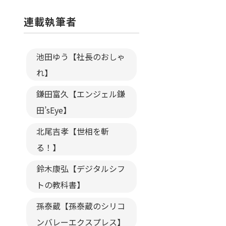
連載執筆者
池田ゆう【社長のおしゃ
れ】
鎌田富久【エンジェル鎌
田’sEye】
北尾吉孝【世相を斬
る！】
鈴木康弘【デジタルシフ
トの教科書】
孫泰蔵【孫泰蔵のシリコ
ンバレーエクスプレス】