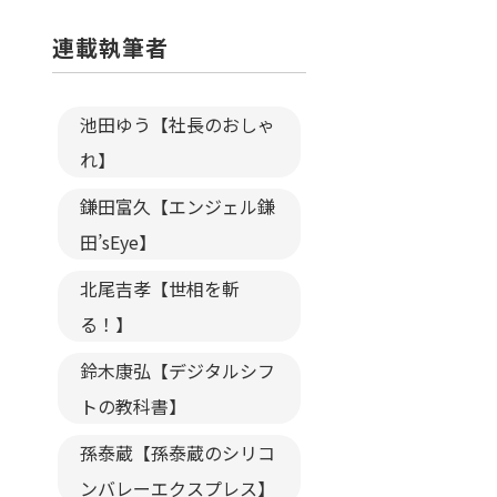
連載執筆者
池田ゆう【社長のおしゃ
れ】
鎌田富久【エンジェル鎌
田’sEye】
北尾吉孝【世相を斬
る！】
鈴木康弘【デジタルシフ
トの教科書】
孫泰蔵【孫泰蔵のシリコ
ンバレーエクスプレス】