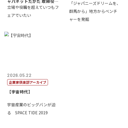
ャパネットたかた 取締役副
「ジャパニーズドリームを、
立場や役職を超えていつもフ
社長髙田旭...
群馬から」地方からベンチ
ェアでいたい
ャーを発掘
2026.05.22
企業家倶楽部アーカイブ
【宇宙時代】
宇宙産業のビッグバンが迫
る SPACE TIDE 2019