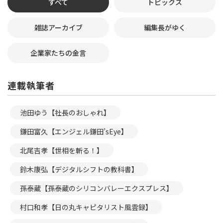
すべて
トピックス
雑誌アーカイブ
編集長がゆく
企業家たちの金言
連載執筆者
池田ゆう【社長のおしゃれ】
鎌田富久【エンジェル鎌田’sEye】
北尾吉孝【世相を斬る！】
鈴木康弘【デジタルシフトの教科書】
孫泰蔵【孫泰蔵のシリコンバレーエクスプレス】
村口和孝【日の丸キャピタリスト風雲録】