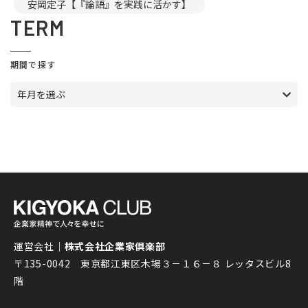
安岡定子【『論語』を実践に活かす】
TERM
期間で探す
年月を選ぶ
運営会社｜
株式会社企業家倶楽部
〒135-0042 東京都江東区木場３－１６－８ レッタスビル8
階