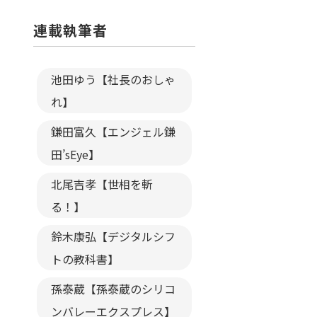
連載執筆者
池田ゆう【社長のおしゃ
れ】
鎌田富久【エンジェル鎌
田’sEye】
北尾吉孝【世相を斬
る！】
鈴木康弘【デジタルシフ
トの教科書】
孫泰蔵【孫泰蔵のシリコ
ンバレーエクスプレス】