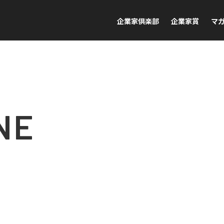
企業家倶楽部
企業家賞
マ
NE