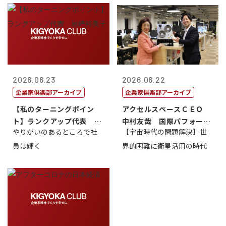
2026.06.23
2026.06.22
企業家倶楽部アーカイブ
企業家倶楽部アーカイブ
【私のターニングポイン
アクセルスペースＣＥＯ
ト】ランクアップ代表 岩
中村友哉 国際パフォーマ
やりがいのあるところで社
【宇宙時代の問題解決】世
崎裕美子
ンス研究所代...
員は輝く
界的困難に衛星活用の時代