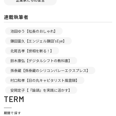
企業家たちの金言
連載執筆者
池田ゆう【社長のおしゃれ】
鎌田富久【エンジェル鎌田’sEye】
北尾吉孝【世相を斬る！】
鈴木康弘【デジタルシフトの教科書】
孫泰蔵【孫泰蔵のシリコンバレーエクスプレス】
村口和孝【日の丸キャピタリスト風雲録】
安岡定子【『論語』を実践に活かす】
TERM
期間で探す