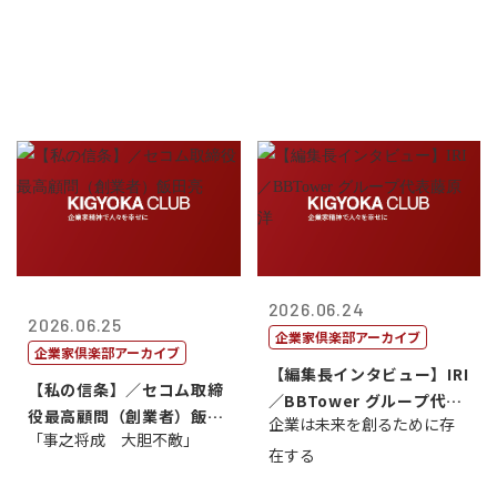
2026.06.24
2026.06.25
企業家倶楽部アーカイブ
企業家倶楽部アーカイブ
【編集長インタビュー】IRI
【私の信条】／セコム取締
／BBTower グループ代表
役最高顧問（創業者）飯田
企業は未来を創るために存
藤...
「事之将成 大胆不敵」
亮
在する