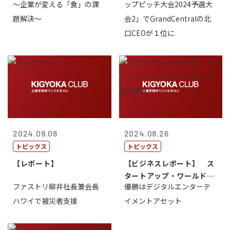
～企業が変える「食」の課
ップピッチ大会2024予選大
ィ共創・協働...
題解決～
会2」でGrandCentralの北
口CEOが１位に
2024.09.08
2024.08.26
トピックス
トピックス
【レポート】
【ビジネスレポート】 ス
タートアップ・ワールドカ
ファストリ柳井社長兼会長
優勝はデジタルエンターテ
ップ2024...
ハワイで被災者支援
イメントアセット