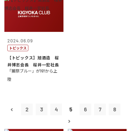
2024.06.09
トピックス
【トピックス】旭酒造 桜
井博志会長 桜井一宏社長
「獺祭ブルー」がNYから上
陸
2
3
4
5
6
7
8