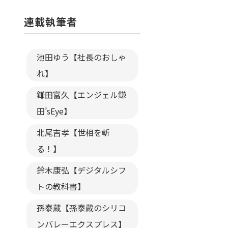
連載執筆者
池田ゆう【社長のおしゃ
れ】
鎌田富久【エンジェル鎌
田’sEye】
北尾吉孝【世相を斬
る！】
鈴木康弘【デジタルシフ
トの教科書】
孫泰蔵【孫泰蔵のシリコ
ンバレーエクスプレス】