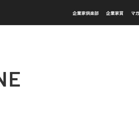
企業家倶楽部
企業家賞
マ
NE