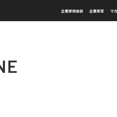
企業家倶楽部
企業家賞
マ
NE