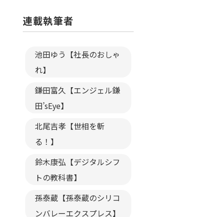
連載執筆者
池田ゆう【社長のおしゃ
れ】
鎌田富久【エンジェル鎌
田’sEye】
北尾吉孝【世相を斬
る！】
鈴木康弘【デジタルシフ
トの教科書】
孫泰蔵【孫泰蔵のシリコ
ンバレーエクスプレス】