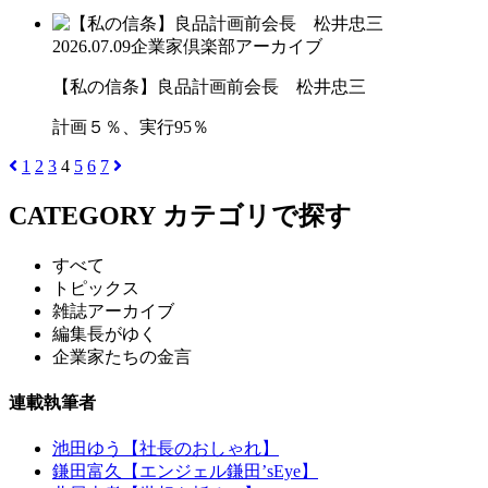
2026.07.09
企業家倶楽部アーカイブ
【私の信条】良品計画前会長 松井忠三
計画５％、実行95％
1
2
3
4
5
6
7
CATEGORY
カテゴリで探す
すべて
トピックス
雑誌アーカイブ
編集長がゆく
企業家たちの金言
連載執筆者
池田ゆう【社長のおしゃれ】
鎌田富久【エンジェル鎌田’sEye】