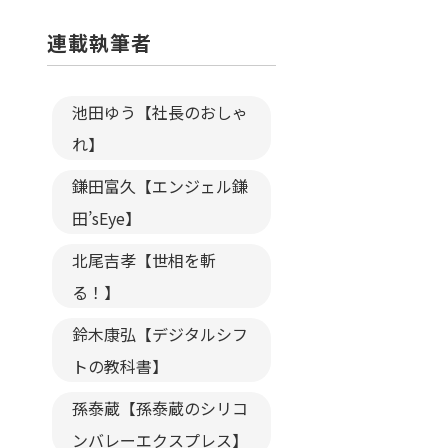
連載執筆者
池田ゆう【社長のおしゃ
れ】
鎌田富久【エンジェル鎌
田’sEye】
北尾吉孝【世相を斬
る！】
鈴木康弘【デジタルシフ
トの教科書】
孫泰蔵【孫泰蔵のシリコ
ンバレーエクスプレス】