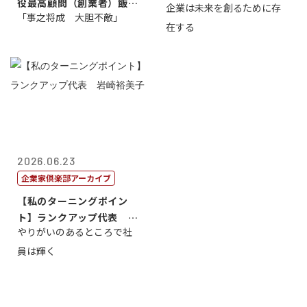
役最高顧問（創業者）飯田
企業は未来を創るために存
藤...
「事之将成 大胆不敵」
亮
在する
2026.06.23
企業家倶楽部アーカイブ
【私のターニングポイン
ト】ランクアップ代表 岩
やりがいのあるところで社
崎裕美子
員は輝く