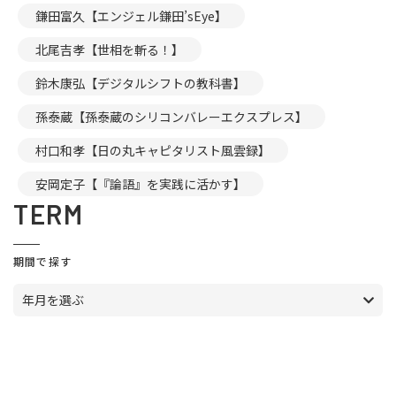
鎌田富久【エンジェル鎌田’sEye】
北尾吉孝【世相を斬る！】
鈴木康弘【デジタルシフトの教科書】
孫泰蔵【孫泰蔵のシリコンバレーエクスプレス】
村口和孝【日の丸キャピタリスト風雲録】
安岡定子【『論語』を実践に活かす】
TERM
期間で探す
年月を選ぶ