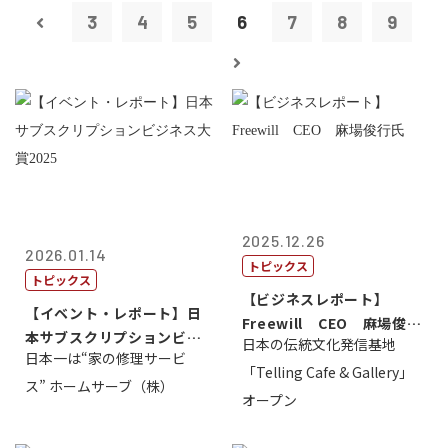
3
4
5
6
7
8
9
2025.12.26
2026.01.14
トピックス
トピックス
【ビジネスレポート】
【イベント・レポート】日
Freewill CEO 麻場俊行
本サブスクリプションビジ
日本の伝統文化発信基地
氏
日本一は“家の修理サービ
ネス大賞20...
「Telling Cafe & Gallery」
ス” ホームサーブ（株）
オープン