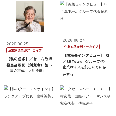
2026.06.24
2026.06.25
企業家倶楽部アーカイブ
企業家倶楽部アーカイブ
【編集長インタビュー】IRI
【私の信条】／セコム取締
／BBTower グループ代表
役最高顧問（創業者）飯田
企業は未来を創るために存
藤...
「事之将成 大胆不敵」
亮
在する