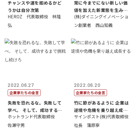
チャンスや運を掴めるかど
常に今までにない新しい価
うかは自分次第
値を加えた新業態を生み出
HEROZ 代表取締役 林隆
(株)ダイニングイノベーショ
すこと
弘
ン創業者 西山知義
2022.06.27
2022.06.20
企業家たちの金言
企業家たちの金言
失敗を恐れるな。失敗して
竹に節があるように 企業は
学べ。 そして、成功するま
逆境や危機を乗り越え成長
ホットランド代表取締役
サインポスト(株)代表取締役
で挑戦し続...
する
佐瀬守男
社長 蒲原寧