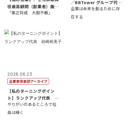
／BBTower グループ代表
役最高顧問（創業者）飯田
企業は未来を創るために存
藤...
「事之将成 大胆不敵」
亮
在する
2026.06.23
企業家倶楽部アーカイブ
【私のターニングポイン
ト】ランクアップ代表 岩
やりがいのあるところで社
崎裕美子
員は輝く