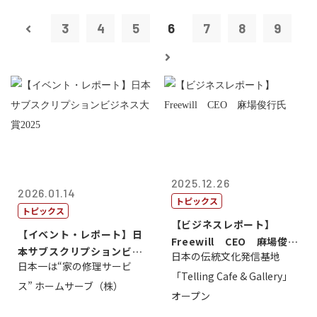
3
4
5
6
7
8
9
2025.12.26
2026.01.14
トピックス
トピックス
【ビジネスレポート】
【イベント・レポート】日
Freewill CEO 麻場俊行
本サブスクリプションビジ
日本の伝統文化発信基地
氏
日本一は“家の修理サービ
ネス大賞20...
「Telling Cafe & Gallery」
ス” ホームサーブ（株）
オープン