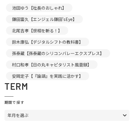
池田ゆう【社長のおしゃれ】
鎌田富久【エンジェル鎌田’sEye】
北尾吉孝【世相を斬る！】
鈴木康弘【デジタルシフトの教科書】
孫泰蔵【孫泰蔵のシリコンバレーエクスプレス】
村口和孝【日の丸キャピタリスト風雲録】
安岡定子【『論語』を実践に活かす】
TERM
期間で探す
年月を選ぶ