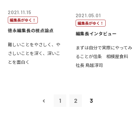
2021.11.15
2021.05.01
編集長がゆく！
編集長がゆく！
徳永編集長の視点論点
編集長インタビュー
難しいことをやさしく、や
まずは自分で実際にやってみ
さしいことを深く、深いこ
ることが信条 相模屋食料
とを面白く
社長 鳥越淳司
1
2
3