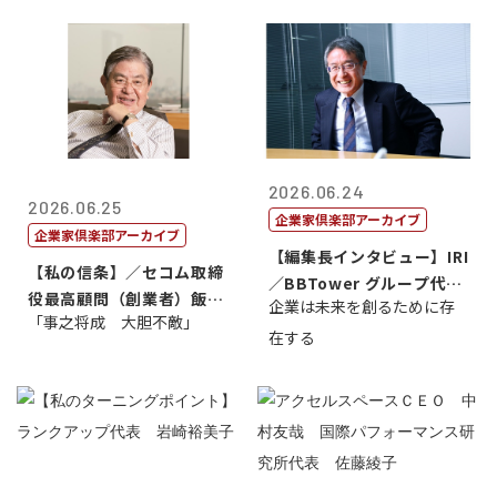
2026.06.24
2026.06.25
企業家倶楽部アーカイブ
企業家倶楽部アーカイブ
【編集長インタビュー】IRI
【私の信条】／セコム取締
／BBTower グループ代表
役最高顧問（創業者）飯田
企業は未来を創るために存
藤...
「事之将成 大胆不敵」
亮
在する