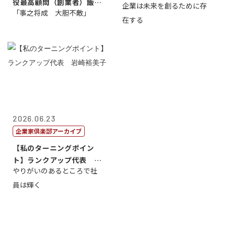
役最高顧問（創業者）飯田
企業は未来を創るために存
藤...
「事之将成 大胆不敵」
亮
在する
2026.06.23
企業家倶楽部アーカイブ
【私のターニングポイン
ト】ランクアップ代表 岩
やりがいのあるところで社
崎裕美子
員は輝く