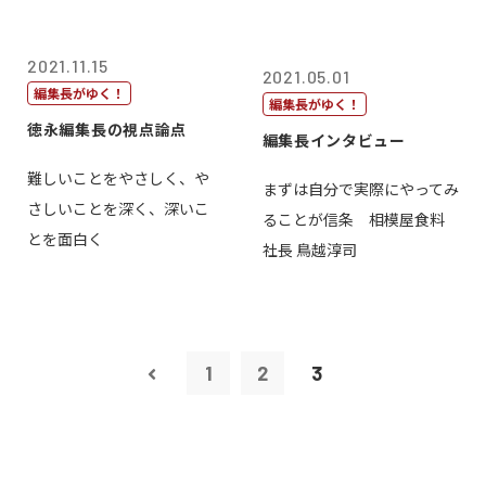
2021.11.15
2021.05.01
編集長がゆく！
編集長がゆく！
徳永編集長の視点論点
編集長インタビュー
難しいことをやさしく、や
まずは自分で実際にやってみ
さしいことを深く、深いこ
ることが信条 相模屋食料
とを面白く
社長 鳥越淳司
1
2
3