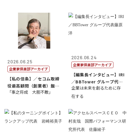
2026.06.24
2026.06.25
企業家倶楽部アーカイブ
企業家倶楽部アーカイブ
【編集長インタビュー】IRI
【私の信条】／セコム取締
／BBTower グループ代表
役最高顧問（創業者）飯田
企業は未来を創るために存
藤...
「事之将成 大胆不敵」
亮
在する