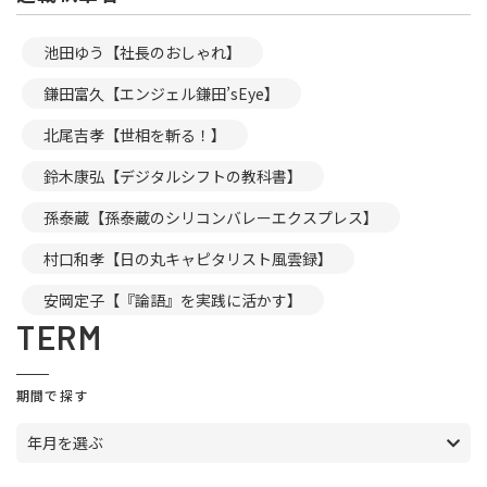
池田ゆう【社長のおしゃれ】
鎌田富久【エンジェル鎌田’sEye】
北尾吉孝【世相を斬る！】
鈴木康弘【デジタルシフトの教科書】
孫泰蔵【孫泰蔵のシリコンバレーエクスプレス】
村口和孝【日の丸キャピタリスト風雲録】
安岡定子【『論語』を実践に活かす】
TERM
期間で探す
年月を選ぶ