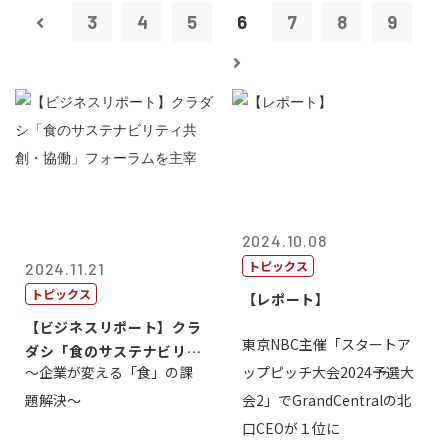
3
4
5
6
7
8
9
2024.10.08
トピックス
2024.11.21
トピックス
【レポート】
【ビジネスリポート】クラ
東京NBC主催「スタートア
ダシ「食のサステナビリテ
～企業が変える「食」の課
ップピッチ大会2024予選大
ィ共創・協働...
題解決～
会2」でGrandCentralの北
口CEOが１位に