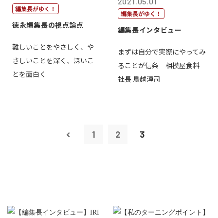
2021.05.01
編集長がゆく！
編集長がゆく！
徳永編集長の視点論点
編集長インタビュー
難しいことをやさしく、や
まずは自分で実際にやってみ
さしいことを深く、深いこ
ることが信条 相模屋食料
とを面白く
社長 鳥越淳司
1
2
3