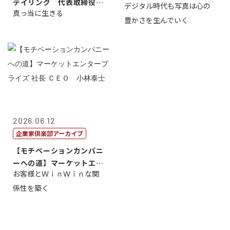
テイリング 代表取締役会
デジタル時代も写真は心の
ＯＯ 武川 ...
真っ当に生きる
長兼社長 柳...
豊かさを生んでいく
2026.06.12
企業家倶楽部アーカイブ
【モチベーションカンパニ
ーへの道】マーケットエン
お客様とＷｉｎＷｉｎな関
タープライズ...
係性を築く