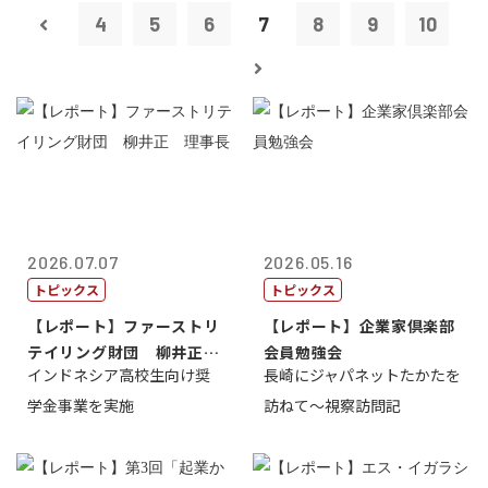
4
5
6
7
8
9
10
2026.07.07
2026.05.16
トピックス
トピックス
【レポート】ファーストリ
【レポート】企業家倶楽部
テイリング財団 柳井正
会員勉強会
インドネシア高校生向け奨
長崎にジャパネットたかたを
理事長
学金事業を実施
訪ねて～視察訪問記