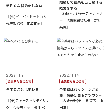
継続して結果を出し続ける
感性的な悩みをしない
経営をする
【(株)トレジャーファクトリ
【(株)ピーバンドットコム
ー 代表取締役社長 野坂
代表取締役 田坂正樹】
英吾】
2022.11.21
2022.11.14
企業家たちの金言
企業家たちの金言
全てのことは変わる
企業家はパッションが必
要。情熱は自らフツフツと
【(株)ファーストリテイリン
【大研医器(株) 創業者 山
湧いてくるもの...
グ 会長兼社長 柳井正】
田満】