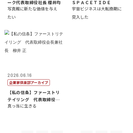
ーク代表取締役社長 櫻井均
ＳＰＡＣＥＴＩＤＥ
写真館に新たな価値を与え
宇宙ビジネスは大転換期に
たい
突入した
2026.06.16
企業家倶楽部アーカイブ
【私の信条】ファーストリ
テイリング 代表取締役会
真っ当に生きる
長兼社長 柳...