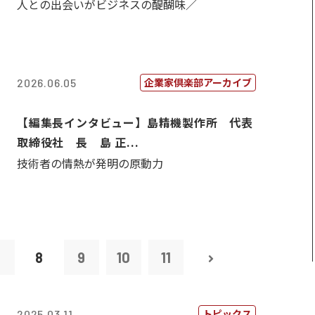
人との出会いがビジネスの醍醐味／
企業家倶楽部アーカイブ
2026.06.05
【編集長インタビュー】島精機製作所 代表
取締役社 長 島 正...
技術者の情熱が発明の原動力
7
8
9
10
11
トピックス
2025.03.11