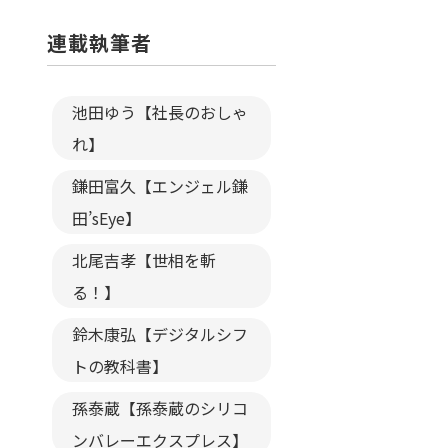
連載執筆者
池田ゆう【社長のおしゃ
れ】
鎌田富久【エンジェル鎌
田’sEye】
北尾吉孝【世相を斬
る！】
鈴木康弘【デジタルシフ
トの教科書】
孫泰蔵【孫泰蔵のシリコ
ンバレーエクスプレス】