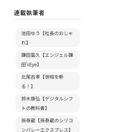
連載執筆者
池田ゆう【社長のおしゃ
れ】
鎌田富久【エンジェル鎌
田’sEye】
北尾吉孝【世相を斬
る！】
鈴木康弘【デジタルシフ
トの教科書】
孫泰蔵【孫泰蔵のシリコ
ンバレーエクスプレス】