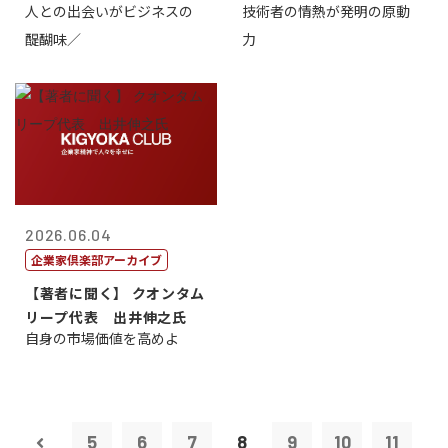
人との出会いがビジネスの
技術者の情熱が発明の原動
介
社 長 島 正...
醍醐味／
力
2026.06.04
企業家倶楽部アーカイブ
【著者に聞く】 クオンタム
リープ代表 出井伸之氏
自身の市場価値を高めよ
5
6
7
8
9
10
11