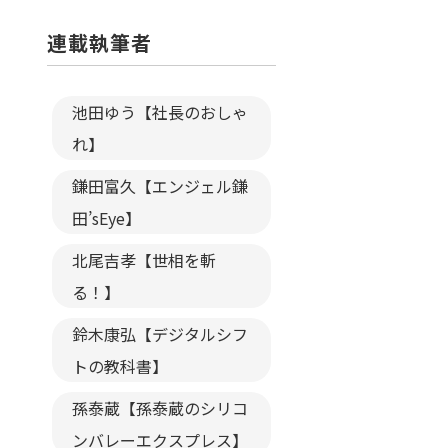
連載執筆者
池田ゆう【社長のおしゃ
れ】
鎌田富久【エンジェル鎌
田’sEye】
北尾吉孝【世相を斬
る！】
鈴木康弘【デジタルシフ
トの教科書】
孫泰蔵【孫泰蔵のシリコ
ンバレーエクスプレス】