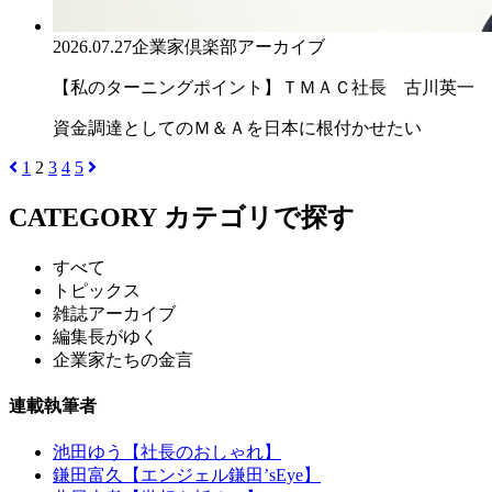
2026.07.27
企業家倶楽部アーカイブ
【私のターニングポイント】ＴＭＡＣ社長 古川英一
資金調達としてのＭ＆Ａを日本に根付かせたい
1
2
3
4
5
CATEGORY
カテゴリで探す
すべて
トピックス
雑誌アーカイブ
編集長がゆく
企業家たちの金言
連載執筆者
池田ゆう【社長のおしゃれ】
鎌田富久【エンジェル鎌田’sEye】