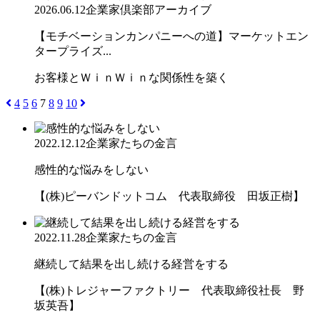
2026.06.12
企業家倶楽部アーカイブ
【モチベーションカンパニーへの道】マーケットエン
タープライズ...
お客様とＷｉｎＷｉｎな関係性を築く
4
5
6
7
8
9
10
2022.12.12
企業家たちの金言
感性的な悩みをしない
【(株)ピーバンドットコム 代表取締役 田坂正樹】
2022.11.28
企業家たちの金言
継続して結果を出し続ける経営をする
【(株)トレジャーファクトリー 代表取締役社長 野
坂英吾】