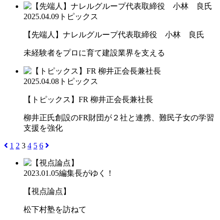
2025.04.09
トピックス
【先端人】ナレルグループ代表取締役 小林 良氏
未経験者をプロに育て建設業界を支える
2025.04.08
トピックス
【トピックス】FR 柳井正会長兼社長
柳井正氏創設のFR財団が２社と連携、難民子女の学習
支援を強化
1
2
3
4
5
6
2023.01.05
編集長がゆく！
【視点論点】
松下村塾を訪ねて