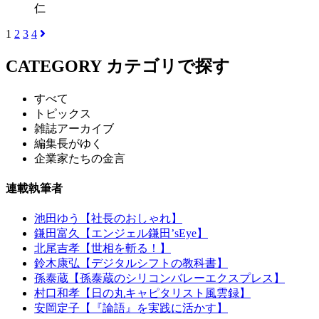
仁
1
2
3
4
CATEGORY
カテゴリで探す
すべて
トピックス
雑誌アーカイブ
編集長がゆく
企業家たちの金言
連載執筆者
池田ゆう【社長のおしゃれ】
鎌田富久【エンジェル鎌田’sEye】
北尾吉孝【世相を斬る！】
鈴木康弘【デジタルシフトの教科書】
孫泰蔵【孫泰蔵のシリコンバレーエクスプレス】
村口和孝【日の丸キャピタリスト風雲録】
安岡定子【『論語』を実践に活かす】